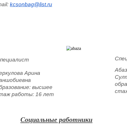
ail: 
kcsonbag@list.ru
Спе
пециалист
Аба
еркулова Арина 
Сул
аншобиевна
обра
бразование: высшее
стаж
таж работы: 16 лет
Социальные работники