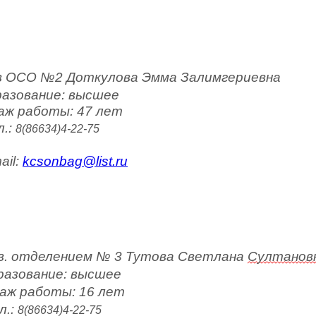
в ОСО №2 Доткулова Эмма Залимгериевна
разование: высшее
аж работы: 47 лет
.: 
8(86634)4-22-75
ail: 
kcsonbag@list.ru
в. отделением 
№ 3
Тутова Светлана
Султанов
разование: высшее
аж работы: 16 лет
.: 
8(86634)4-22-75