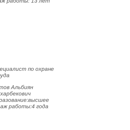
ж работы: 13 лет
ециалист по охране
уда
тов Альбиян 
харбекович
разование:высшее
аж работы:4 года