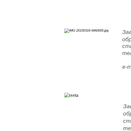
За
об
ст
тел
e-m
За
об
ст
тел