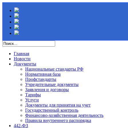
Главная
Новости
Документы
Национальные стандарты РФ
Нормативная база
Профстандарты
Учредительные документы
Заявления и договоры
Тарифы
Услуги
Документы для принятия на учет
Государственный контроль
Финансово-хозяйственная деятельность
Правила внутреннего распорядка
442-ФЗ