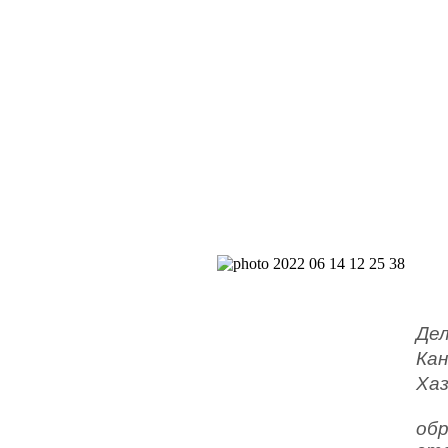
Де
Кан
Ха
обр