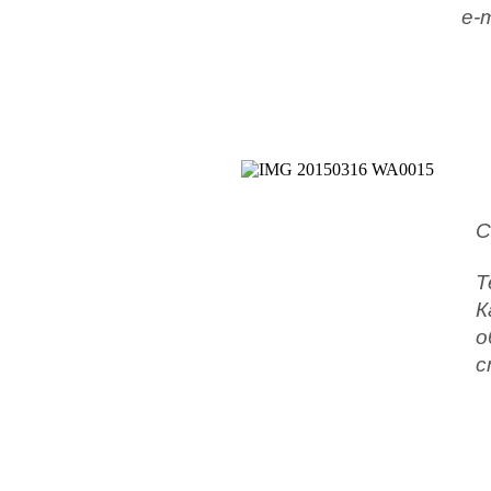
e-m
С
Т
К
о
с