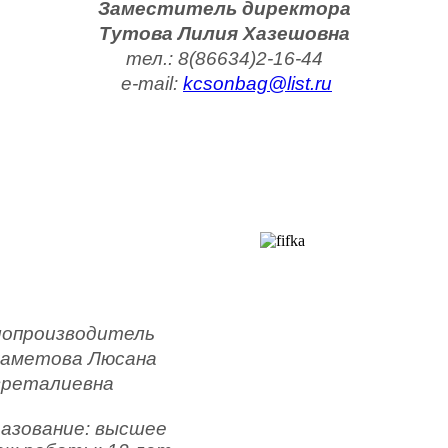
Заместитель директора
Тутова Лилия Хазешовна
тел.: 8(86634)2-16-44
 e-mail: 
kcsonbag@list.ru
лопроизводитель
аметова Люсана 
зреталиевна
азование: высшее