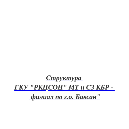
Структура 
ГКУ "РКЦСОН" МТ и СЗ КБР - 
 филиал по г.о. Баксан"