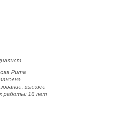
циалист
зова Рита
тановна
зование: высшее
 работы: 16 лет