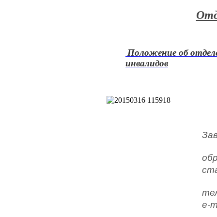
Отд
Положение об отделе
инвалидов
За
об
ст
тел
e-ma