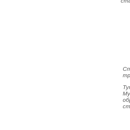
ста
Сп
тр
Ту
Му
об
ст