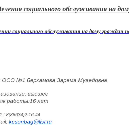
еления социального обслуживания на дом
нии социального обслуживания на дому граждан по
в ОСО №1 Берхамова Зарема Муаедовна
разование: высшее
аж работы:16 лет
.: 
8(86634)2-16-44
il: 
kcsonbag@list.ru